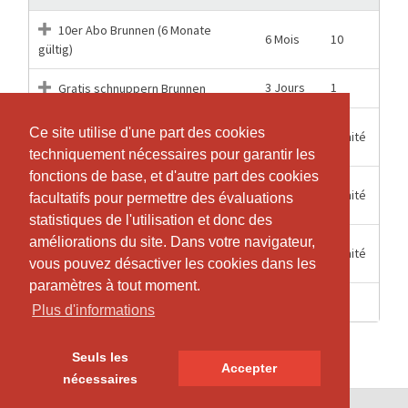
10er Abo Brunnen (6 Monate
6 Mois
10
gültig)
3 Jours
1
Gratis schnuppern Brunnen
VIP-Abonnement 12 Monate
Ce site utilise d'une part des cookies
Ce site utilise d'une part des cookies
1 Mois
Illimité
Brunnen (2 Monate Kündigungsfrist)
techniquement nécessaires pour garantir les
techniquement nécessaires pour garantir les
fonctions de base, et d'autre part des cookies
fonctions de base, et d'autre part des cookies
VIP-Abonnement 2 Monate
2 Mois
Illimité
facultatifs pour permettre des évaluations
facultatifs pour permettre des évaluations
Brunnen (Keine Kündigung notwendig)
statistiques de l'utilisation et donc des
statistiques de l'utilisation et donc des
améliorations du site. Dans votre navigateur,
améliorations du site. Dans votre navigateur,
VIP-Abonnement 6 Monate
1 Mois
Illimité
Brunnen (2 Monate Kündigungsfrist)
vous pouvez désactiver les cookies dans les
vous pouvez désactiver les cookies dans les
paramètres à tout moment.
paramètres à tout moment.
1 Jours
1
Walk-in Brunnen (1 Eintritt)
Plus d'informations
Plus d'informations
Seuls les
Seuls les
Accepter
Accepter
nécessaires
nécessaires