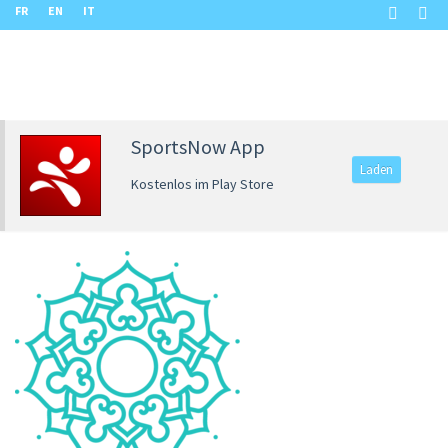
FR
EN
IT
SportsNow App
Laden
Kostenlos im Play Store