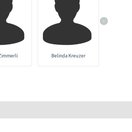
>
Zimmerli
Belinda Kreuzer
Betti