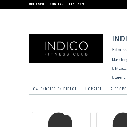
DEUTSCH
ENGLISH
ITALIANO
IND
Fitness
Münsterg
https:/
zueric
CALENDRIER EN DIRECT
HORAIRE
A PROPO