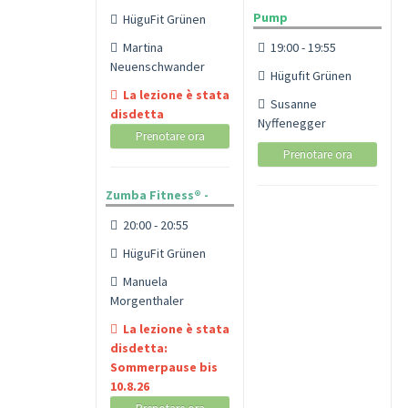
Pump
HüguFit Grünen
Martina
19:00 - 19:55
Neuenschwander
Hügufit Grünen
La lezione è stata
Susanne
disdetta
Nyffenegger
Prenotare ora
Prenotare ora
Zumba Fitness® -
20:00 - 20:55
HüguFit Grünen
Manuela
Morgenthaler
La lezione è stata
disdetta:
Sommerpause bis
10.8.26