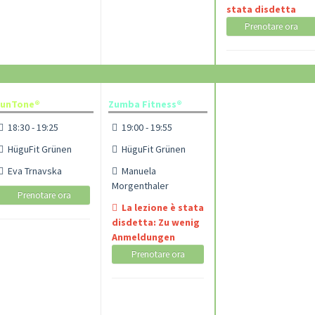
stata disdetta
Prenotare ora
FunTone®
Zumba Fitness®
18:30 - 19:25
19:00 - 19:55
HüguFit Grünen
HüguFit Grünen
Eva Trnavska
Manuela
Morgenthaler
Prenotare ora
La lezione è stata
disdetta: Zu wenig
Anmeldungen
Prenotare ora