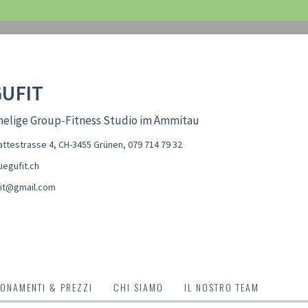
UFIT
melige Group-Fitness Studio im Ämmitau
ttestrasse 4, CH-3455 Grünen
,
079 714 79 32
egufit.ch
it@gmail.com
ONAMENTI & PREZZI
CHI SIAMO
IL NOSTRO TEAM