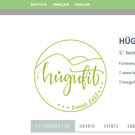
DEUTSCH
FRANÇAIS
ENGLISH
HÜG
S` hei
Fürtenma
www.hu
hueguf
CALENDARIO LIVE
ORARIO
EVENTS
ABB