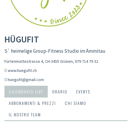
HÜGUFIT
S` heimelige Group-Fitness Studio im Ämmitau
Fürtenmattestrasse 4, CH-3455 Grünen
,
079 714 79 32
www.huegufit.ch
huegufit@gmail.com
CALENDARIO LIVE
ORARIO
EVENTS
ABBONAMENTI & PREZZI
CHI SIAMO
IL NOSTRO TEAM