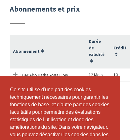
Abonnements et prix
Durée
de
Crédit
Abonnement
validité
12 Mois
10
10er Abo Hatha Yoga Flow
5 Mois
5
5er Abo Privat Yoga
Ce site utilise d'une part des cookies
Ce site utilise d'une part des cookies
techniquement nécessaires pour garantir les
techniquement nécessaires pour garantir les
Buchung für ✨Yoga & Meditation
fonctions de base, et d'autre part des cookies
fonctions de base, et d'autre part des cookies
1 Jours
1
zu den Rauhnächten ✨
facultatifs pour permettre des évaluations
facultatifs pour permettre des évaluations
statistiques de l'utilisation et donc des
statistiques de l'utilisation et donc des
1
1
Hatha Yoga Flow Einzellektion
améliorations du site. Dans votre navigateur,
améliorations du site. Dans votre navigateur,
Semaines
vous pouvez désactiver les cookies dans les
vous pouvez désactiver les cookies dans les