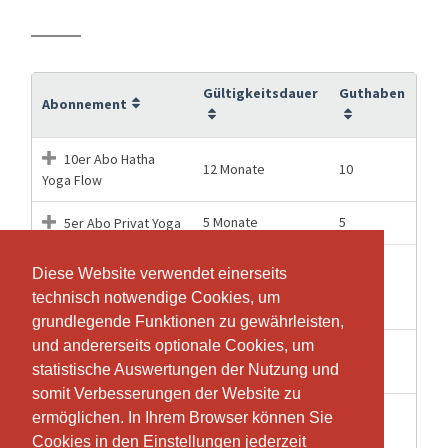
Gültigkeitsdauer
Guthaben
Abonnement
10er Abo Hatha
12 Monate
10
Yoga Flow
5 Monate
5
5er Abo Privat Yoga
Buchung für ✨Yoga
Diese Website verwendet einerseits
Diese Website verwendet einerseits
1 Tage
1
& Meditation zu den
technisch notwendige Cookies, um
technisch notwendige Cookies, um
Rauhnächten ✨
grundlegende Funktionen zu gewährleisten,
grundlegende Funktionen zu gewährleisten,
und andererseits optionale Cookies, um
und andererseits optionale Cookies, um
Hatha Yoga Flow
1 Wochen
1
statistische Auswertungen der Nutzung und
statistische Auswertungen der Nutzung und
Einzellektion
somit Verbesserungen der Website zu
somit Verbesserungen der Website zu
Yoga
ermöglichen. In Ihrem Browser können Sie
ermöglichen. In Ihrem Browser können Sie
1 Wochen
1
Schnupperlektion
Cookies in den Einstellungen jederzeit
Cookies in den Einstellungen jederzeit