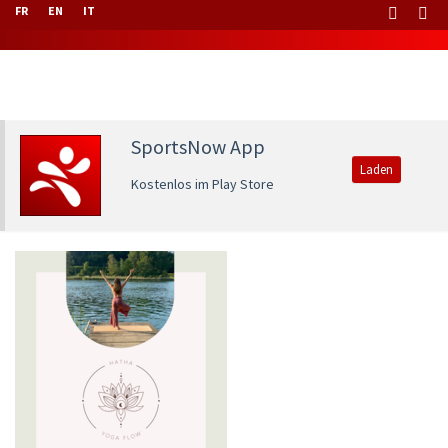
FR
EN
IT
SportsNow App
Laden
Kostenlos im Play Store