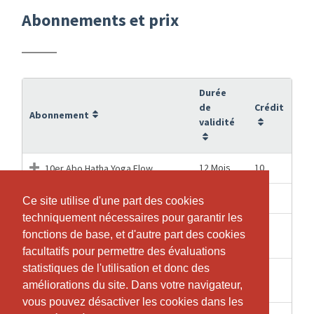
Abonnements et prix
Durée
de
Crédit
Abonnement
validité
12 Mois
10
10er Abo Hatha Yoga Flow
5 Mois
5
5er Abo Privat Yoga
Ce site utilise d'une part des cookies
Ce site utilise d'une part des cookies
techniquement nécessaires pour garantir les
techniquement nécessaires pour garantir les
Buchung für ✨Yoga & Meditation
fonctions de base, et d'autre part des cookies
fonctions de base, et d'autre part des cookies
1 Jours
1
zu den Rauhnächten ✨
facultatifs pour permettre des évaluations
facultatifs pour permettre des évaluations
statistiques de l'utilisation et donc des
statistiques de l'utilisation et donc des
1
1
Hatha Yoga Flow Einzellektion
améliorations du site. Dans votre navigateur,
améliorations du site. Dans votre navigateur,
Semaines
vous pouvez désactiver les cookies dans les
vous pouvez désactiver les cookies dans les