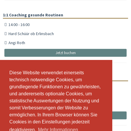
1:1 Coaching gesunde Routinen
14:00 - 16:00
Hard Schüür ob Erlinsbach
Angi Roth
Jetzt buchen
Diese Website verwendet einerseits
Diese Website verwendet einerseits
1:1 Coaching gesunde Routinen
technisch notwendige Cookies, um
technisch notwendige Cookies, um
grundlegende Funktionen zu gewährleisten,
grundlegende Funktionen zu gewährleisten,
17:30 - 19:30
und andererseits optionale Cookies, um
und andererseits optionale Cookies, um
Hard Schüür ob Erlinsbach
statistische Auswertungen der Nutzung und
statistische Auswertungen der Nutzung und
Angi Roth
somit Verbesserungen der Website zu
somit Verbesserungen der Website zu
ermöglichen. In Ihrem Browser können Sie
ermöglichen. In Ihrem Browser können Sie
Jetzt buchen
Cookies in den Einstellungen jederzeit
Cookies in den Einstellungen jederzeit
deaktivieren.
deaktivieren.
Mehr Informationen
Mehr Informationen