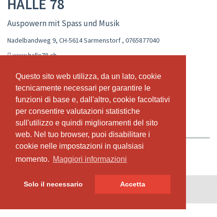
HALLE 78
Auspowern mit Spass und Musik
Nadelbandweg 9, CH-5614 Sarmenstorf
,
0765877040
www.halle78.ch
info@halle78.ch
Questo sito web utilizza, da un lato, cookie
Questo sito web utilizza, da un lato, cookie
tecnicamente necessari per garantire le
tecnicamente necessari per garantire le
CALENDARIO LIVE
ORARIO
funzioni di base e, dall'altro, cookie facoltativi
funzioni di base e, dall'altro, cookie facoltativi
ABBONAMENTI & PREZZI
CHI SIAMO
per consentire valutazioni statistiche
per consentire valutazioni statistiche
sull'utilizzo e quindi miglioramenti del sito
sull'utilizzo e quindi miglioramenti del sito
IL NOSTRO TEAM
web. Nel tuo browser, puoi disabilitare i
web. Nel tuo browser, puoi disabilitare i
cookie nelle impostazioni in qualsiasi
cookie nelle impostazioni in qualsiasi
momento.
momento.
Maggiori informazioni
Maggiori informazioni
Solo il necessario
Solo il necessario
Accetta
Accetta
© SportsNow® 2026. Il software svizzero per il tuo studio.