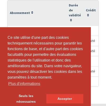
Durée
de
Crédit
Abonnement
validité
6 Mois
10
10er Abo Reformer-Training
Ce site utilise d'une part des cookies
Ce site utilise d'une part des cookies
6 Mois
Illimité
1/2 Jahres-Abo
techniquement nécessaires pour garantir les
techniquement nécessaires pour garantir les
fonctions de base, et d'autre part des cookies
fonctions de base, et d'autre part des cookies
3 Mois
Illimité
1/4 Jahres Abo
facultatifs pour permettre des évaluations
facultatifs pour permettre des évaluations
statistiques de l'utilisation et donc des
statistiques de l'utilisation et donc des
6 Mois
1
Einzeleintritt Reformer
améliorations du site. Dans votre navigateur,
améliorations du site. Dans votre navigateur,
12 Mois
Illimité
Jahres - Abo
vous pouvez désactiver les cookies dans les
vous pouvez désactiver les cookies dans les
paramètres à tout moment.
paramètres à tout moment.
14 Jours
1
Probelektion
Plus d'informations
Plus d'informations
Seuls les
Seuls les
Accepter
Accepter
nécessaires
nécessaires