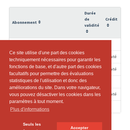
Durée
de
Crédit
Abonnement
validité
6 Mois
10
10er Abo Reformer-Training
Ce site utilise d'une part des cookies
Ce site utilise d'une part des cookies
6 Mois
Illimité
1/2 Jahres-Abo
techniquement nécessaires pour garantir les
techniquement nécessaires pour garantir les
fonctions de base, et d'autre part des cookies
fonctions de base, et d'autre part des cookies
3 Mois
Illimité
1/4 Jahres Abo
facultatifs pour permettre des évaluations
facultatifs pour permettre des évaluations
statistiques de l'utilisation et donc des
statistiques de l'utilisation et donc des
6 Mois
1
Einzeleintritt Reformer
améliorations du site. Dans votre navigateur,
améliorations du site. Dans votre navigateur,
12 Mois
Illimité
Jahres - Abo
vous pouvez désactiver les cookies dans les
vous pouvez désactiver les cookies dans les
paramètres à tout moment.
paramètres à tout moment.
14 Jours
1
Probelektion
Plus d'informations
Plus d'informations
Seuls les
Seuls les
Accepter
Accepter