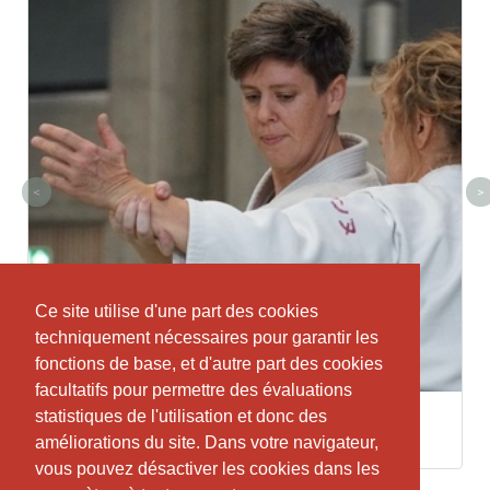
<
>
Ce site utilise d'une part des cookies
Ce site utilise d'une part des cookies
techniquement nécessaires pour garantir les
techniquement nécessaires pour garantir les
fonctions de base, et d'autre part des cookies
fonctions de base, et d'autre part des cookies
facultatifs pour permettre des évaluations
facultatifs pour permettre des évaluations
statistiques de l'utilisation et donc des
statistiques de l'utilisation et donc des
Sara Crawford
améliorations du site. Dans votre navigateur,
améliorations du site. Dans votre navigateur,
vous pouvez désactiver les cookies dans les
vous pouvez désactiver les cookies dans les