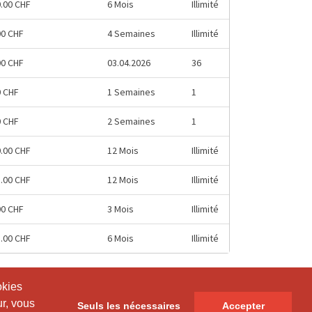
0.00 CHF
6 Mois
Illimité
00 CHF
4 Semaines
Illimité
00 CHF
03.04.2026
36
0 CHF
1 Semaines
1
0 CHF
2 Semaines
1
0.00 CHF
12 Mois
Illimité
8.00 CHF
12 Mois
Illimité
00 CHF
3 Mois
Illimité
5.00 CHF
6 Mois
Illimité
okies
okies
ur, vous
ur, vous
Seuls les nécessaires
Seuls les nécessaires
Accepter
Accepter