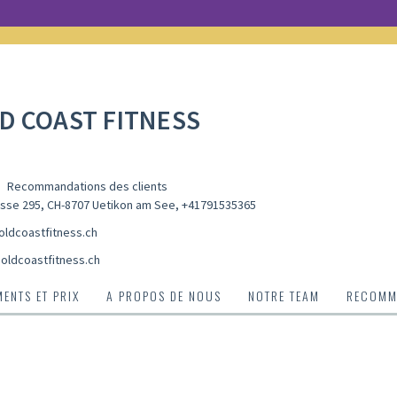
D COAST FITNESS
Recommandations des clients
sse 295, CH-8707 Uetikon am See
,
+41791535365
ldcoastfitness.ch
oldcoastfitness.ch
ENTS ET PRIX
A PROPOS DE NOUS
NOTRE TEAM
RECOMMA