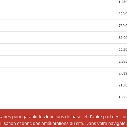
1 25
320.
780.
35.0
22.5
2 55
2 68
710.
1 33
ires pour garantir les fonctions de base, et d'autre part des co
ires pour garantir les fonctions de base, et d'autre part des co
utilisation et donc des améliorations du site. Dans votre navigate
utilisation et donc des améliorations du site. Dans votre navigate