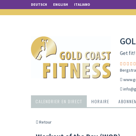
DEUTSCH
ENGLISH
ITALIANO
GOL
Get fit!
Bergstra
www.go
info@g
CALENDRIER EN DIRECT
HORAIRE
ABONNEM
Retour