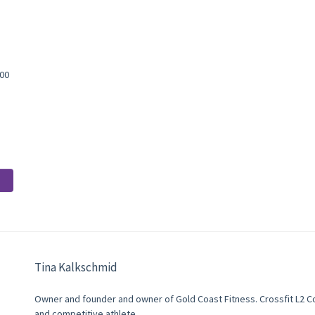
:00
Tina Kalkschmid
Owner and founder and owner of Gold Coast Fitness. Crossfit L2 C
and competitive athlete.