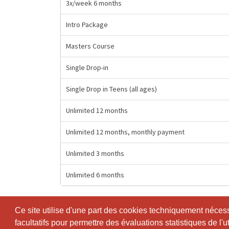
3x/week 6 months
Intro Package
Masters Course
Single Drop-in
Single Drop in Teens (all ages)
Unlimited 12 months
Unlimited 12 months, monthly payment
Unlimited 3 months
Unlimited 6 months
Ce site utilise d'une part des cookies techniquement nécessa
Ce site utilise d'une part des cookies techniquement nécessa
facultatifs pour permettre des évaluations statistiques de l'
facultatifs pour permettre des évaluations statistiques de l'