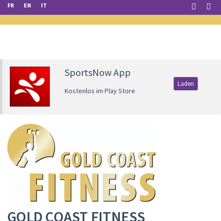
FR
EN
IT
SportsNow App
Laden
Kostenlos im Play Store
GOLD COAST FITNESS