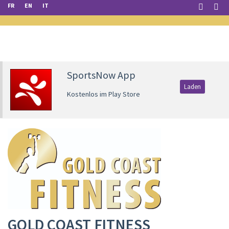
FR
EN
IT
SportsNow App
Laden
Kostenlos im Play Store
GOLD COAST FITNESS