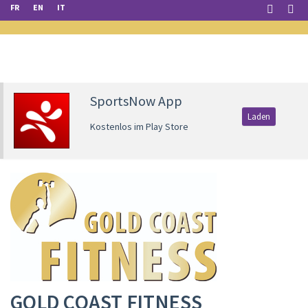
FR
EN
IT
SportsNow App
Laden
Kostenlos im Play Store
GOLD COAST FITNESS