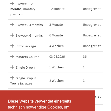
3x/week 12
12 Monate
Unbegrenzt
months, monthly
payment
3 Monate
Unbegrenzt
3x/week 3 months
6 Monate
Unbegrenzt
3x/week 6 months
4 Wochen
Unbegrenzt
Intro Package
03.04.2026
36
Masters Course
1 Wochen
1
Single Drop-in
Single Drop in
2 Wochen
1
Teens (all ages)
Unlimited 12
12 Monate
Unbegrenzt
months
Diese Website verwendet einerseits
Diese Website verwendet einerseits
technisch notwendige Cookies, um
technisch notwendige Cookies, um
Unlimited 12