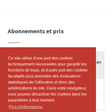
Abonnements et prix
Durée
Ce site utilise d'une part des cookies
Ce site utilise d'une part des cookies
de
Crédit
techniquement nécessaires pour garantir les
techniquement nécessaires pour garantir les
Abonnement
validité
fonctions de base, et d'autre part des cookies
fonctions de base, et d'autre part des cookies
facultatifs pour permettre des évaluations
facultatifs pour permettre des évaluations
statistiques de l'utilisation et donc des
statistiques de l'utilisation et donc des
20
10
10x Präsenzkurs
améliorations du site. Dans votre navigateur,
améliorations du site. Dans votre navigateur,
Semaines
vous pouvez désactiver les cookies dans les
vous pouvez désactiver les cookies dans les
16
paramètres à tout moment.
paramètres à tout moment.
8
Rückbildung
Semaines
Plus d'informations
Plus d'informations