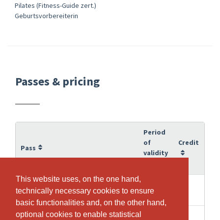
Pilates (Fitness-Guide zert.)
Geburtsvorbereiterin
Passes & pricing
Period
of
Credit
Pass
validity
This website uses, on the one hand,
This website uses, on the one hand,
20
10
10 Boutique Reformer
technically necessary cookies to ensure
technically necessary cookies to ensure
weeks
basic functionalities and, on the other hand,
basic functionalities and, on the other hand,
optional cookies to enable statistical
optional cookies to enable statistical
4 weeks
1
Boutique Reformer