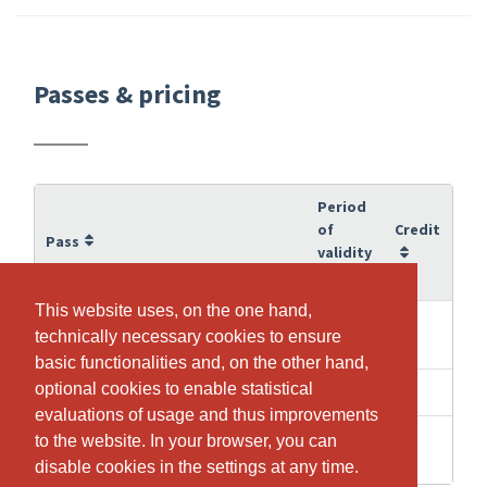
Passes & pricing
Period
of
Credit
Pass
validity
This website uses, on the one hand,
This website uses, on the one hand,
20
10
10 Boutique Reformer
technically necessary cookies to ensure
technically necessary cookies to ensure
weeks
basic functionalities and, on the other hand,
basic functionalities and, on the other hand,
optional cookies to enable statistical
optional cookies to enable statistical
4 weeks
1
Boutique Reformer
evaluations of usage and thus improvements
evaluations of usage and thus improvements
16
to the website. In your browser, you can
to the website. In your browser, you can
8
Reformer Rückbildung
weeks
disable cookies in the settings at any time.
disable cookies in the settings at any time.