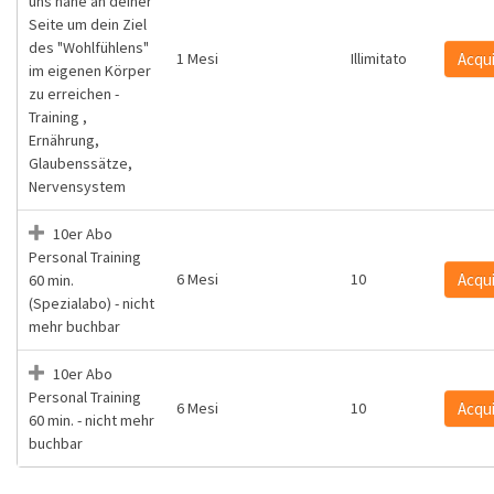
uns nahe an deiner
Seite um dein Ziel
des "Wohlfühlens"
1 Mesi
Illimitato
Acqu
im eigenen Körper
zu erreichen -
Training ,
Ernährung,
Glaubenssätze,
Nervensystem
10er Abo
Personal Training
6 Mesi
10
Acqu
60 min.
(Spezialabo) - nicht
mehr buchbar
10er Abo
Personal Training
6 Mesi
10
Acqu
60 min. - nicht mehr
buchbar