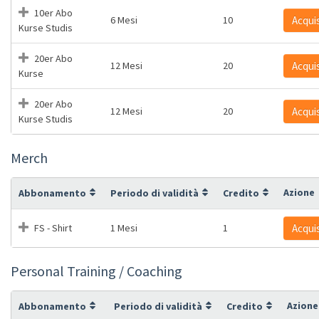
10er Abo
6 Mesi
10
Acqui
Kurse Studis
20er Abo
12 Mesi
20
Acqui
Kurse
20er Abo
12 Mesi
20
Acqui
Kurse Studis
Merch
Azione
Abbonamento
Periodo di validità
Credito
FS - Shirt
1 Mesi
1
Acqui
Personal Training / Coaching
Azione
Abbonamento
Periodo di validità
Credito