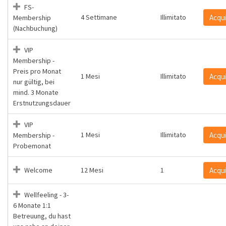
FS-
4 Settimane
Illimitato
Acqu
Membership
(Nachbuchung)
VIP
Membership -
Preis pro Monat
1 Mesi
Illimitato
Acqu
nur gültig, bei
mind. 3 Monate
Erstnutzungsdauer
VIP
1 Mesi
Illimitato
Acqu
Membership -
Probemonat
Welcome
12 Mesi
1
Acqu
Wellfeeling - 3-
6 Monate 1:1
Betreuung, du hast