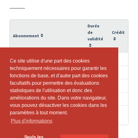
Durée
de
Crédit
Abonnement
validité
6 Mois
10
10er Abo Gruppenkurs
Ce site utilise d'une part des cookies
Ce site utilise d'une part des cookies
techniquement nécessaires pour garantir les
techniquement nécessaires pour garantir les
6 Mois
10
10er Abo Skype Kurs
fonctions de base, et d'autre part des cookies
fonctions de base, et d'autre part des cookies
facultatifs pour permettre des évaluations
facultatifs pour permettre des évaluations
1 Mois
1
Einzel Stunde Gruppe
statistiques de l'utilisation et donc des
statistiques de l'utilisation et donc des
améliorations du site. Dans votre navigateur,
améliorations du site. Dans votre navigateur,
1 Mois
1
Probestunde
vous pouvez désactiver les cookies dans les
vous pouvez désactiver les cookies dans les
4
paramètres à tout moment.
paramètres à tout moment.
1
Skype Einzel Stunde
Semaines
Plus d'informations
Plus d'informations
Seuls les
Seuls les