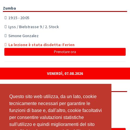
Zumba
19:15 - 20:05
Lyss / Bielstrasse 9 / 2. Stock
Simone Gonzalez
La lezione è stata disdetta: Ferien
Prenotare ora
VENERDÌ, 07.08.2026
Fit mit Ü50
Questo sito web utilizza, da un lato, cookie
Questo sito web utilizza, da un lato, cookie
08:30 - 09:20
tecnicamente necessari per garantire le
tecnicamente necessari per garantire le
Lyss / Bielstrasse 9 / 2. Stock
funzioni di base e, dall'altro, cookie facoltativi
funzioni di base e, dall'altro, cookie facoltativi
Simone Gonzalez
per consentire valutazioni statistiche
per consentire valutazioni statistiche
sull'utilizzo e quindi miglioramenti del sito
sull'utilizzo e quindi miglioramenti del sito
La lezione è stata disdetta: Ferien