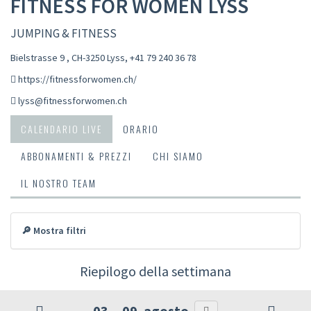
FITNESS FOR WOMEN LYSS
JUMPING & FITNESS
Bielstrasse 9 , CH-3250 Lyss
,
+41 79 240 36 78
https://fitnessforwomen.ch/
lyss@fitnessforwomen.ch
CALENDARIO LIVE
ORARIO
ABBONAMENTI & PREZZI
CHI SIAMO
IL NOSTRO TEAM
🔎 Mostra filtri
Riepilogo della settimana
03. - 09. agosto