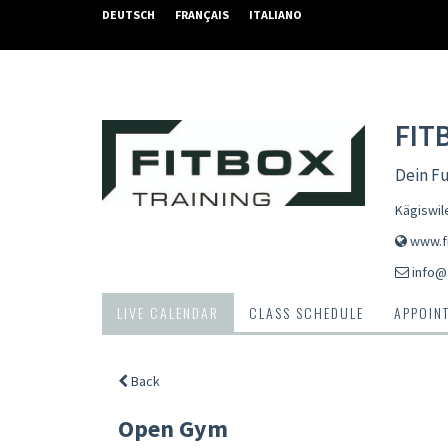
DEUTSCH
FRANÇAIS
ITALIANO
FIT
Dein Fu
Kägiswil
www.fi
info@f
LIVE CALENDAR
CLASS SCHEDULE
APPOIN
Back
Open Gym