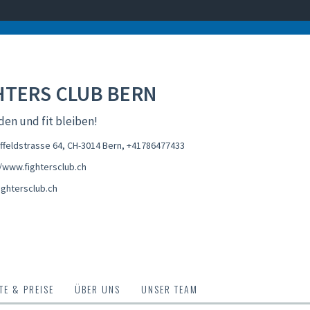
HTERS CLUB BERN
den und fit bleiben!
feldstrasse 64, CH-3014 Bern
,
+41786477433
//www.fightersclub.ch
ightersclub.ch
E & PREISE
ÜBER UNS
UNSER TEAM