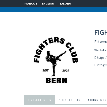
FRANÇAIS
ENGLISH
ITALIANO
FIG
Fit wer
Wankdorf
https:
info@f
LIVE-KALENDER
STUNDENPLAN
ABONNEMENT