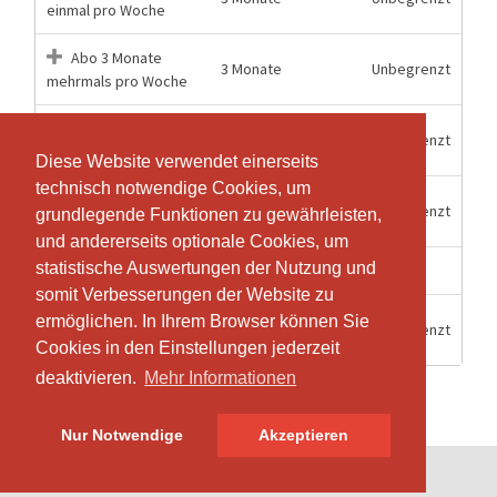
einmal pro Woche
Abo 3 Monate
3 Monate
Unbegrenzt
mehrmals pro Woche
Abo 6 Monate
6 Monate
Unbegrenzt
einmal pro Woche
Diese Website verwendet einerseits
Diese Website verwendet einerseits
technisch notwendige Cookies, um
technisch notwendige Cookies, um
Abo 6 Monate
6 Monate
Unbegrenzt
grundlegende Funktionen zu gewährleisten,
grundlegende Funktionen zu gewährleisten,
mehrmals pro Woche
und andererseits optionale Cookies, um
und andererseits optionale Cookies, um
statistische Auswertungen der Nutzung und
statistische Auswertungen der Nutzung und
1 Wochen
1
Einzeleintritt
somit Verbesserungen der Website zu
somit Verbesserungen der Website zu
Schnupperabo (10
ermöglichen. In Ihrem Browser können Sie
ermöglichen. In Ihrem Browser können Sie
10 Tage
Unbegrenzt
Tage)
Cookies in den Einstellungen jederzeit
Cookies in den Einstellungen jederzeit
deaktivieren.
deaktivieren.
Mehr Informationen
Mehr Informationen
Nur Notwendige
Nur Notwendige
Akzeptieren
Akzeptieren
© SportsNow® 2026. Die Schweizer Software für dein Studio.