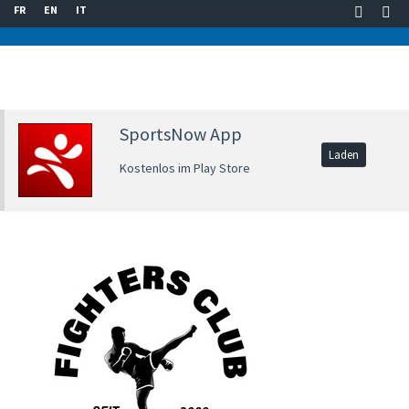
FR
EN
IT
SportsNow App
Laden
Kostenlos im Play Store