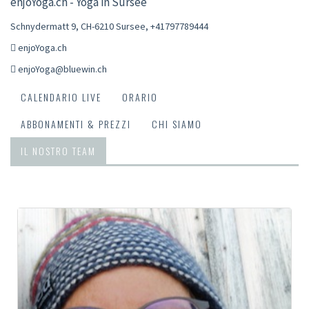
enjoYoga.ch - Yoga in Sursee
Schnydermatt 9, CH-6210 Sursee
,
+41797789444
enjoYoga.ch
enjoYoga@bluewin.ch
CALENDARIO LIVE
ORARIO
ABBONAMENTI & PREZZI
CHI SIAMO
IL NOSTRO TEAM