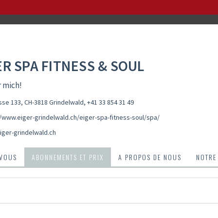
ER SPA FITNESS & SOUL
r mich!
sse 133, CH-3818 Grindelwald
,
+41 33 854 31 49
//www.eiger-grindelwald.ch/eiger-spa-fitness-soul/spa/
ger-grindelwald.ch
-VOUS
ABONNEMENTS ET PRIX
A PROPOS DE NOUS
NOTRE