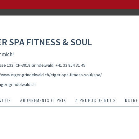
ER SPA FITNESS & SOUL
r mich!
sse 133, CH-3818 Grindelwald
,
+41 33 854 31 49
//www.eiger-grindelwald.ch/eiger-spa-fitness-soul/spa/
ger-grindelwald.ch
-VOUS
ABONNEMENTS ET PRIX
A PROPOS DE NOUS
NOTRE