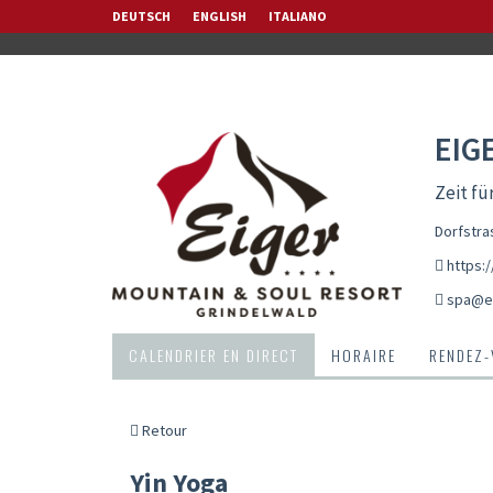
DEUTSCH
ENGLISH
ITALIANO
EIG
Zeit fü
Dorfstra
https:
spa@ei
CALENDRIER EN DIRECT
HORAIRE
RENDEZ
Retour
Yin Yoga