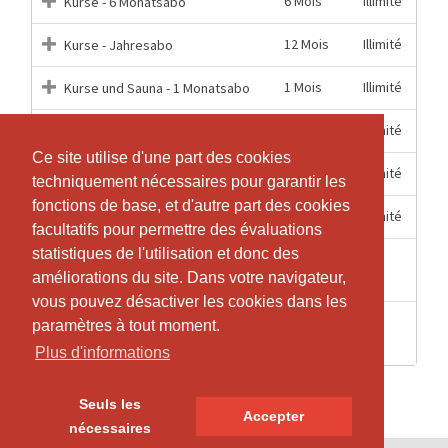
6 Mois
Illimité
Kurse - 6 Monatsabo
12 Mois
Illimité
Kurse - Jahresabo
1 Mois
Illimité
Kurse und Sauna - 1 Monatsabo
3 Mois
Illimité
Kurse und Sauna - 3 Monatsabo
Ce site utilise d'une part des cookies
Ce site utilise d'une part des cookies
6 Mois
Illimité
Kurse und Sauna - 6 Monatsabo
techniquement nécessaires pour garantir les
techniquement nécessaires pour garantir les
fonctions de base, et d'autre part des cookies
fonctions de base, et d'autre part des cookies
12 Mois
Illimité
Kurse und Sauna - Jahresabo
facultatifs pour permettre des évaluations
facultatifs pour permettre des évaluations
statistiques de l'utilisation et donc des
statistiques de l'utilisation et donc des
1
1
Outdoor Yoga - Extern -1 Eintritt
améliorations du site. Dans votre navigateur,
améliorations du site. Dans votre navigateur,
Semaines
vous pouvez désactiver les cookies dans les
vous pouvez désactiver les cookies dans les
1
Outdoor Yoga - Hotelgast - 1
paramètres à tout moment.
paramètres à tout moment.
1
Semaines
Eintritt
Plus d'informations
Plus d'informations
Seuls les
Seuls les
Accepter
Accepter
nécessaires
nécessaires