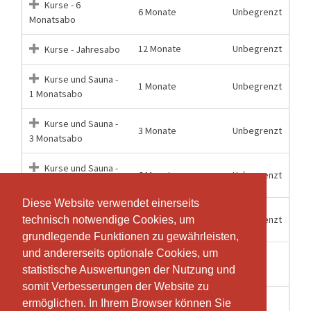
Kurse - 6
6 Monate
Unbegrenzt
Monatsabo
12 Monate
Unbegrenzt
Kurse - Jahresabo
Kurse und Sauna -
1 Monate
Unbegrenzt
1 Monatsabo
Kurse und Sauna -
3 Monate
Unbegrenzt
3 Monatsabo
Kurse und Sauna -
6 Monate
Unbegrenzt
6 Monatsabo
Diese Website verwendet einerseits
Diese Website verwendet einerseits
Kurse und Sauna -
12 Monate
Unbegrenzt
technisch notwendige Cookies, um
technisch notwendige Cookies, um
Jahresabo
grundlegende Funktionen zu gewährleisten,
grundlegende Funktionen zu gewährleisten,
und andererseits optionale Cookies, um
und andererseits optionale Cookies, um
Outdoor Yoga -
1 Wochen
1
statistische Auswertungen der Nutzung und
statistische Auswertungen der Nutzung und
Extern -1 Eintritt
somit Verbesserungen der Website zu
somit Verbesserungen der Website zu
Outdoor Yoga -
ermöglichen. In Ihrem Browser können Sie
ermöglichen. In Ihrem Browser können Sie
1 Wochen
1