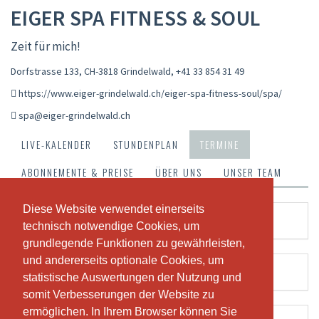
EIGER SPA FITNESS & SOUL
Zeit für mich!
Dorfstrasse 133, CH-3818 Grindelwald
,
+41 33 854 31 49
https://www.eiger-grindelwald.ch/eiger-spa-fitness-soul/spa/
spa@eiger-grindelwald.ch
LIVE-KALENDER
STUNDENPLAN
TERMINE
ABONNEMENTE & PREISE
ÜBER UNS
UNSER TEAM
Diese Website verwendet einerseits
Diese Website verwendet einerseits
Massagen
technisch notwendige Cookies, um
technisch notwendige Cookies, um
grundlegende Funktionen zu gewährleisten,
grundlegende Funktionen zu gewährleisten,
und andererseits optionale Cookies, um
und andererseits optionale Cookies, um
Privat Spa
statistische Auswertungen der Nutzung und
statistische Auswertungen der Nutzung und
somit Verbesserungen der Website zu
somit Verbesserungen der Website zu
ermöglichen. In Ihrem Browser können Sie
ermöglichen. In Ihrem Browser können Sie