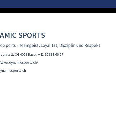
AMIC SPORTS
 Sports - Teamgeist, Loyalität, Disziplin und Respekt
edplatz 2, CH-4053 Basel
,
+41 76 339 69 27
//www.dynamicsports.ch/
ynamicsports.ch