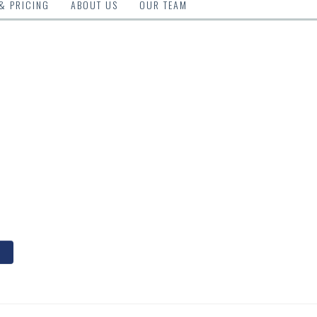
 & PRICING
ABOUT US
OUR TEAM