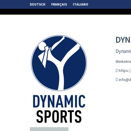
DEUTSCH
FRANÇAIS
ITALIANO
DYN
Dynamic
Winkelri
https:
info@d