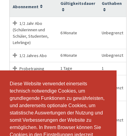
Gültigkeitsdauer
Guthaben
Abonnement
1/2 Jahr Abo
(Schülerinnen und
6 Monate
Unbegrenzt
Schüler, Studenten,
Lehrlinge)
6 Monate
Unbegrenzt
1/2 Jahres Abo
1 Tage
1
Probetraining
**Special** 1
Diese Website verwendet einerseits
Diese Website verwendet einerseits
12 Monate
Unbegrenzt
Jahres Abo
technisch notwendige Cookies, um
technisch notwendige Cookies, um
Erwachsene
grundlegende Funktionen zu gewährleisten,
grundlegende Funktionen zu gewährleisten,
und andererseits optionale Cookies, um
und andererseits optionale Cookies, um
**Special** 1
statistische Auswertungen der Nutzung und
statistische Auswertungen der Nutzung und
Jahres Abo
12 Monate
Unbegrenzt
(Schülerinnen und
somit Verbesserungen der Website zu
somit Verbesserungen der Website zu
Schüler, Studenten,
ermöglichen. In Ihrem Browser können Sie
ermöglichen. In Ihrem Browser können Sie
Lehrlinge)
Cookies in den Einstellungen jederzeit
Cookies in den Einstellungen jederzeit