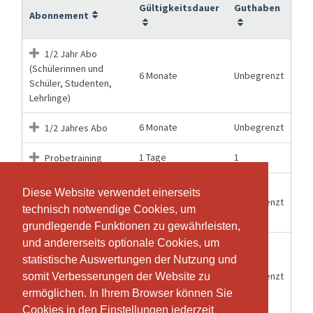
Gültigkeitsdauer
Guthaben
Abonnement
1/2 Jahr Abo
(Schülerinnen und
6 Monate
Unbegrenzt
Schüler, Studenten,
Lehrlinge)
6 Monate
Unbegrenzt
1/2 Jahres Abo
1 Tage
1
Probetraining
**Special** 1
Diese Website verwendet einerseits
Diese Website verwendet einerseits
12 Monate
Unbegrenzt
Jahres Abo
technisch notwendige Cookies, um
technisch notwendige Cookies, um
Erwachsene
grundlegende Funktionen zu gewährleisten,
grundlegende Funktionen zu gewährleisten,
und andererseits optionale Cookies, um
und andererseits optionale Cookies, um
**Special** 1
statistische Auswertungen der Nutzung und
statistische Auswertungen der Nutzung und
Jahres Abo
12 Monate
Unbegrenzt
(Schülerinnen und
somit Verbesserungen der Website zu
somit Verbesserungen der Website zu
Schüler, Studenten,
ermöglichen. In Ihrem Browser können Sie
ermöglichen. In Ihrem Browser können Sie
Lehrlinge)
Cookies in den Einstellungen jederzeit
Cookies in den Einstellungen jederzeit