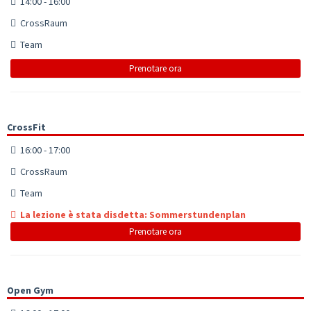
14:00 - 16:00
CrossRaum
Team
Prenotare ora
CrossFit
16:00 - 17:00
CrossRaum
Team
La lezione è stata disdetta: Sommerstundenplan
Prenotare ora
Open Gym