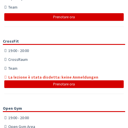
Team
Prenotare ora
CrossFit
19:00 - 20:00
CrossRaum
Team
La lezione è stata disdetta: keine Anmeldungen
Prenotare ora
Open Gym
19:00 - 20:00
Open Gym Area