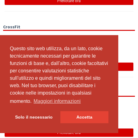
Prenotare ora
CrossFit
19:00 - 20:00
CrossRaum
Questo sito web utilizza, da un lato, cookie
Questo sito web utilizza, da un lato, cookie
Team
tecnicamente necessari per garantire le
tecnicamente necessari per garantire le
funzioni di base e, dall'altro, cookie facoltativi
funzioni di base e, dall'altro, cookie facoltativi
Prenotare ora
per consentire valutazioni statistiche
per consentire valutazioni statistiche
sull'utilizzo e quindi miglioramenti del sito
sull'utilizzo e quindi miglioramenti del sito
web. Nel tuo browser, puoi disabilitare i
web. Nel tuo browser, puoi disabilitare i
Open Gym
cookie nelle impostazioni in qualsiasi
cookie nelle impostazioni in qualsiasi
momento.
momento.
Maggiori informazioni
Maggiori informazioni
19:00 - 20:00
Open Gym Area
Solo il necessario
Solo il necessario
Accetta
Accetta
Team
Prenotare ora