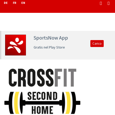
DE
FR
EN
SportsNow App
Carico
Gratis nel Play Store