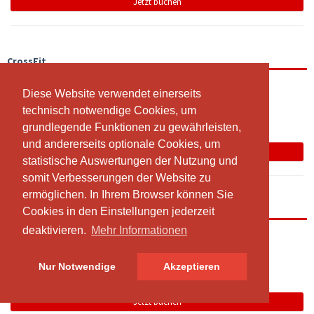
Jetzt buchen
CrossFit
19:00 - 20:00
Diese Website verwendet einerseits
Diese Website verwendet einerseits
CrossRaum
technisch notwendige Cookies, um
technisch notwendige Cookies, um
Team
grundlegende Funktionen zu gewährleisten,
grundlegende Funktionen zu gewährleisten,
und andererseits optionale Cookies, um
und andererseits optionale Cookies, um
Jetzt buchen
statistische Auswertungen der Nutzung und
statistische Auswertungen der Nutzung und
somit Verbesserungen der Website zu
somit Verbesserungen der Website zu
ermöglichen. In Ihrem Browser können Sie
ermöglichen. In Ihrem Browser können Sie
Open Gym
Cookies in den Einstellungen jederzeit
Cookies in den Einstellungen jederzeit
deaktivieren.
deaktivieren.
Mehr Informationen
Mehr Informationen
19:00 - 20:00
Open Gym Area
Nur Notwendige
Nur Notwendige
Akzeptieren
Akzeptieren
Team
Jetzt buchen