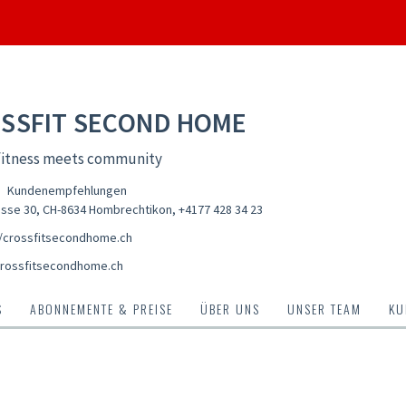
SSFIT SECOND HOME
fitness meets community
Kundenempfehlungen
asse 30, CH-8634 Hombrechtikon
,
+4177 428 34 23
//crossfitsecondhome.ch
rossfitsecondhome.ch
S
ABONNEMENTE & PREISE
ÜBER UNS
UNSER TEAM
KU