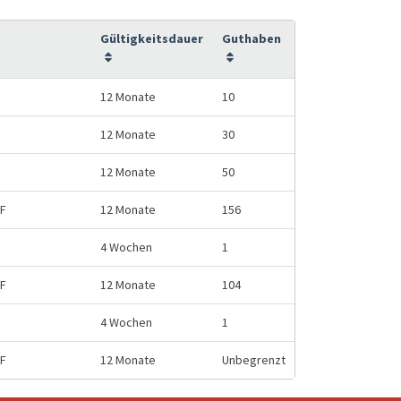
Gültigkeitsdauer
Guthaben
12 Monate
10
12 Monate
30
12 Monate
50
HF
12 Monate
156
4 Wochen
1
HF
12 Monate
104
4 Wochen
1
HF
12 Monate
Unbegrenzt