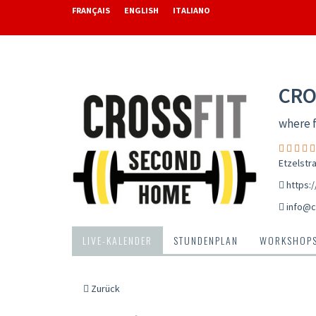
FRANÇAIS
ENGLISH
ITALIANO
CRO
where 
Etzelstr
https:
info@c
LIVE-KALENDER
STUNDENPLAN
WORKSHOP
Zurück