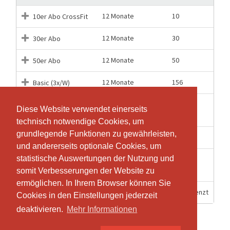
12 Monate
10
10er Abo CrossFit
12 Monate
30
30er Abo
12 Monate
50
50er Abo
12 Monate
156
Basic (3x/W)
Einzeleintritt
Diese Website verwendet einerseits
Diese Website verwendet einerseits
4 Wochen
1
CrossFit
technisch notwendige Cookies, um
technisch notwendige Cookies, um
grundlegende Funktionen zu gewährleisten,
grundlegende Funktionen zu gewährleisten,
12 Monate
104
Light (2x/W)
und andererseits optionale Cookies, um
und andererseits optionale Cookies, um
statistische Auswertungen der Nutzung und
statistische Auswertungen der Nutzung und
Probetraining /
4 Wochen
1
Drop in
somit Verbesserungen der Website zu
somit Verbesserungen der Website zu
ermöglichen. In Ihrem Browser können Sie
ermöglichen. In Ihrem Browser können Sie
12 Monate
Unbegrenzt
Unlimited
Cookies in den Einstellungen jederzeit
Cookies in den Einstellungen jederzeit
deaktivieren.
deaktivieren.
Mehr Informationen
Mehr Informationen