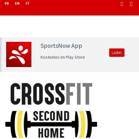
FR
EN
IT
SportsNow App
Laden
Kostenlos im Play Store