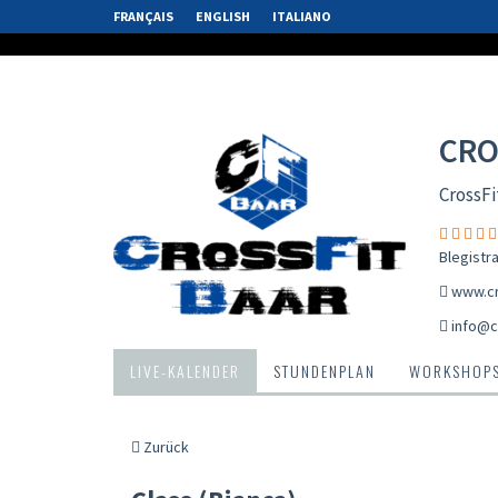
FRANÇAIS
ENGLISH
ITALIANO
CRO
CrossFi
Blegistr
www.cr
info@c
LIVE-KALENDER
STUNDENPLAN
WORKSHOP
Zurück