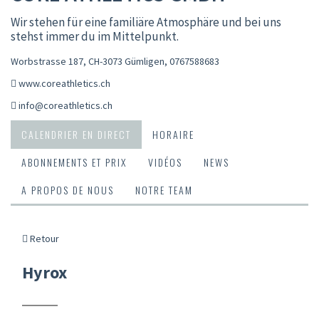
Wir stehen für eine familiäre Atmosphäre und bei uns
stehst immer du im Mittelpunkt.
Worbstrasse 187, CH-3073 Gümligen
,
0767588683
www.coreathletics.ch
info@coreathletics.ch
CALENDRIER EN DIRECT
HORAIRE
ABONNEMENTS ET PRIX
VIDÉOS
NEWS
A PROPOS DE NOUS
NOTRE TEAM
Retour
Hyrox