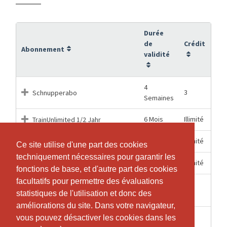
Durée
de
Crédit
Abonnement
validité
4
3
Schnupperabo
Semaines
6 Mois
Illimité
TrainUnlimited 1/2 Jahr
12 Mois
Illimité
TrainUnlimited 1 Jahr
Ce site utilise d'une part des cookies
Ce site utilise d'une part des cookies
techniquement nécessaires pour garantir les
techniquement nécessaires pour garantir les
1 Mois
Illimité
TrainUnlimited 1 Monat
fonctions de base, et d'autre part des cookies
fonctions de base, et d'autre part des cookies
facultatifs pour permettre des évaluations
facultatifs pour permettre des évaluations
TrainUnlimited Eintrittsblock 10-
12 Mois
10
statistiques de l'utilisation et donc des
statistiques de l'utilisation et donc des
er
améliorations du site. Dans votre navigateur,
améliorations du site. Dans votre navigateur,
6 Mois
5
TrainUnlimited Eintrittsblock 5-er
vous pouvez désactiver les cookies dans les
vous pouvez désactiver les cookies dans les