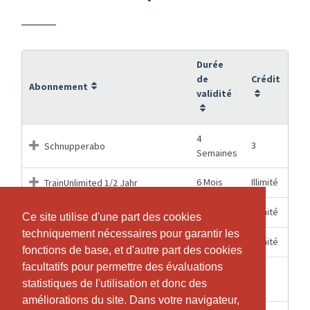
Durée
de
Crédit
Abonnement
validité
4
3
Schnupperabo
Semaines
6 Mois
Illimité
TrainUnlimited 1/2 Jahr
12 Mois
Illimité
TrainUnlimited 1 Jahr
Ce site utilise d'une part des cookies
Ce site utilise d'une part des cookies
techniquement nécessaires pour garantir les
techniquement nécessaires pour garantir les
1 Mois
Illimité
TrainUnlimited 1 Monat
fonctions de base, et d'autre part des cookies
fonctions de base, et d'autre part des cookies
facultatifs pour permettre des évaluations
facultatifs pour permettre des évaluations
TrainUnlimited Eintrittsblock 10-
12 Mois
10
statistiques de l'utilisation et donc des
statistiques de l'utilisation et donc des
er
améliorations du site. Dans votre navigateur,
améliorations du site. Dans votre navigateur,