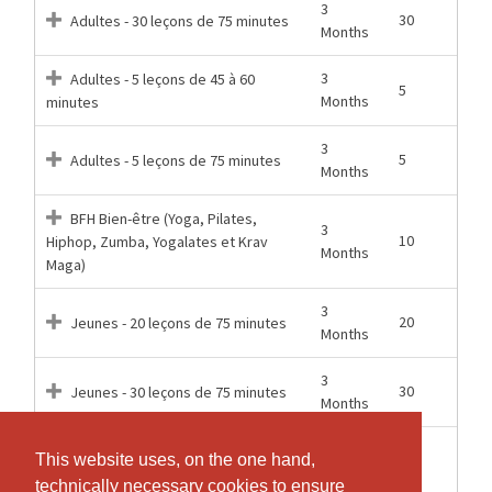
3
30
Adultes - 30 leçons de 75 minutes
Months
3
Adultes - 5 leçons de 45 à 60
5
Months
minutes
3
5
Adultes - 5 leçons de 75 minutes
Months
BFH Bien-être (Yoga, Pilates,
3
10
Hiphop, Zumba, Yogalates et Krav
Months
Maga)
3
20
Jeunes - 20 leçons de 75 minutes
Months
3
30
Jeunes - 30 leçons de 75 minutes
Months
1
1
This website uses, on the one hand,
This website uses, on the one hand,
Leçon d'essai - Probelektion
Months
technically necessary cookies to ensure
technically necessary cookies to ensure