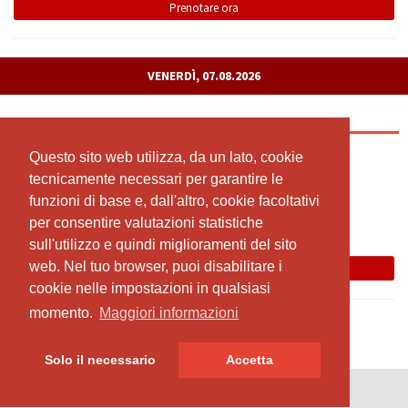
Prenotare ora
VENERDÌ, 07.08.2026
Cantienica®-Training
10:00 - 11:00
Questo sito web utilizza, da un lato, cookie
Questo sito web utilizza, da un lato, cookie
tecnicamente necessari per garantire le
tecnicamente necessari per garantire le
Friedenstrasse 8 / Richterswil
funzioni di base e, dall'altro, cookie facoltativi
funzioni di base e, dall'altro, cookie facoltativi
Isabelle Van Tuijl
per consentire valutazioni statistiche
per consentire valutazioni statistiche
Ultima occasione! Rimane solo un posto!
sull'utilizzo e quindi miglioramenti del sito
sull'utilizzo e quindi miglioramenti del sito
web. Nel tuo browser, puoi disabilitare i
web. Nel tuo browser, puoi disabilitare i
Prenotare ora
cookie nelle impostazioni in qualsiasi
cookie nelle impostazioni in qualsiasi
momento.
momento.
Maggiori informazioni
Maggiori informazioni
Solo il necessario
Solo il necessario
Accetta
Accetta
© SportsNow® 2026. Il software svizzero per il tuo studio.