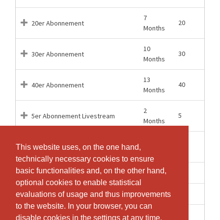
7
20
20er Abonnement
Months
10
30
30er Abonnement
Months
13
40
40er Abonnement
Months
2
5
5er Abonnement Livestream
Months
12
60
60er Abonnement
This website uses, on the one hand,
This website uses, on the one hand,
Months
technically necessary cookies to ensure
technically necessary cookies to ensure
basic functionalities and, on the other hand,
basic functionalities and, on the other hand,
1 Days
1
Einzellektion
optional cookies to enable statistical
optional cookies to enable statistical
1 Days
1
Einzellektion Livestream
evaluations of usage and thus improvements
evaluations of usage and thus improvements
to the website. In your browser, you can
to the website. In your browser, you can
1 Days
1
Wochenlektion als Video
disable cookies in the settings at any time.
disable cookies in the settings at any time.