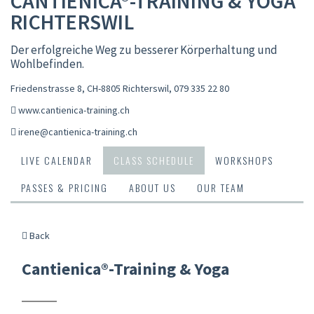
CANTIENICA®-TRAINING & YOGA
RICHTERSWIL
Der erfolgreiche Weg zu besserer Körperhaltung und
Wohlbefinden.
Friedenstrasse 8, CH-8805 Richterswil
,
079 335 22 80
www.cantienica-training.ch
irene@cantienica-training.ch
LIVE CALENDAR
CLASS SCHEDULE
WORKSHOPS
PASSES & PRICING
ABOUT US
OUR TEAM
Back
Cantienica®-Training & Yoga