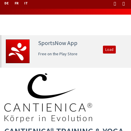
DE
FR
IT
SportsNow App
Load
Free on the Play Store