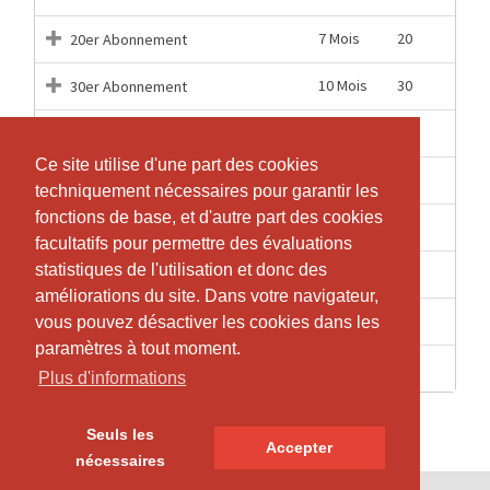
7 Mois
20
20er Abonnement
10 Mois
30
30er Abonnement
13 Mois
40
40er Abonnement
Ce site utilise d'une part des cookies
Ce site utilise d'une part des cookies
2 Mois
5
5er Abonnement Livestream
techniquement nécessaires pour garantir les
techniquement nécessaires pour garantir les
fonctions de base, et d'autre part des cookies
fonctions de base, et d'autre part des cookies
12 Mois
60
60er Abonnement
facultatifs pour permettre des évaluations
facultatifs pour permettre des évaluations
statistiques de l'utilisation et donc des
statistiques de l'utilisation et donc des
1 Jours
1
Einzellektion
améliorations du site. Dans votre navigateur,
améliorations du site. Dans votre navigateur,
1 Jours
1
Einzellektion Livestream
vous pouvez désactiver les cookies dans les
vous pouvez désactiver les cookies dans les
paramètres à tout moment.
paramètres à tout moment.
1 Jours
1
Wochenlektion als Video
Plus d'informations
Plus d'informations
Seuls les
Seuls les
Accepter
Accepter
nécessaires
nécessaires