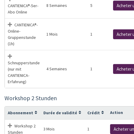
8 Semaines
5
Acheter 
CANTIENICA®-5er-
Abo Online
CANTIENICA®-
Online-
1 Mois
1
Acheter 
Gruppenstunde
(1h)
Schnupperstunde
4 Semaines
1
Acheter 
(nur mit
CANTIENICA-
Erfahrung)
Workshop 2 Stunden
Action
Abonnement
Durée de validité
Crédit
Workshop 2
3 Mois
1
Acheter u
Stunden