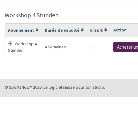
Workshop 4 Stunden
Action
Abonnement
Durée de validité
Crédit
Workshop 4
4 Semaines
1
Acheter u
Stunden
© SportsNow® 2026. Le logiciel suisse pour ton studio.