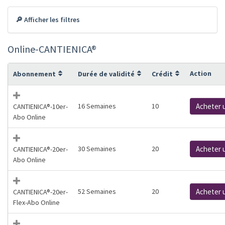
🔎 Afficher les filtres
Online-CANTIENICA®
Action
Abonnement
Durée de validité
Crédit
16 Semaines
10
Acheter 
CANTIENICA®-10er-
Abo Online
30 Semaines
20
Acheter 
CANTIENICA®-20er-
Abo Online
52 Semaines
20
Acheter 
CANTIENICA®-20er-
Flex-Abo Online