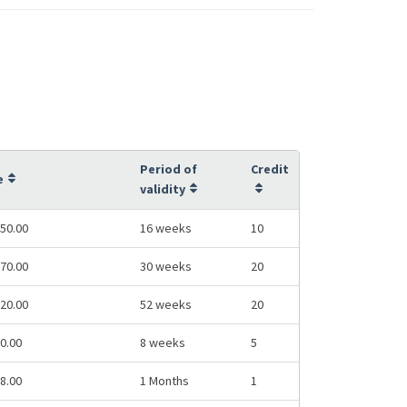
Period of
Credit
e
validity
50.00
16 weeks
10
70.00
30 weeks
20
20.00
52 weeks
20
0.00
8 weeks
5
8.00
1 Months
1