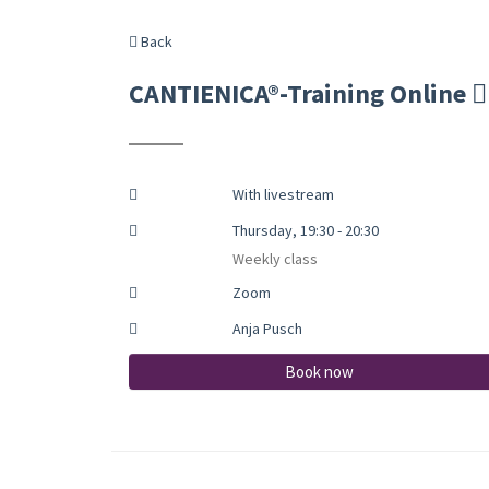
Back
CANTIENICA®-Training Online
With livestream
Thursday, 19:30 - 20:30
Weekly class
Zoom
Anja Pusch
Book now