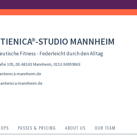
TIENICA®-STUDIO MANNHEIM
utische Fitness - Federleicht durch den Alltag
aße 105, DE-68163 Mannheim
,
0152-56959863
ntienica-mannheim.de
antienica-mannheim.de
HOPS
PASSES & PRICING
ABOUT US
OUR TEAM