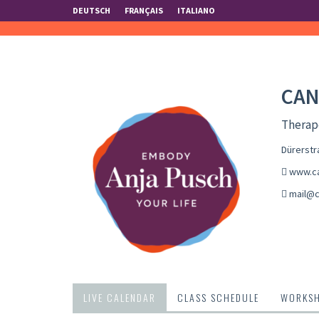
DEUTSCH
FRANÇAIS
ITALIANO
CAN
Therape
Dürerstr
www.ca
mail@c
LIVE CALENDAR
CLASS SCHEDULE
WORKS