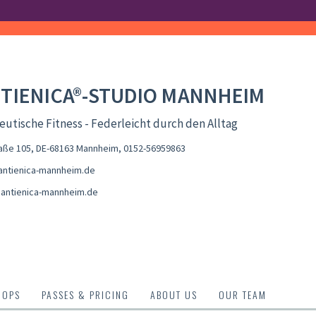
TIENICA®-STUDIO MANNHEIM
utische Fitness - Federleicht durch den Alltag
aße 105, DE-68163 Mannheim
,
0152-56959863
ntienica-mannheim.de
antienica-mannheim.de
HOPS
PASSES & PRICING
ABOUT US
OUR TEAM