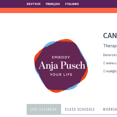
DEUTSCH
FRANÇAIS
ITALIANO
CAN
Therape
Dürerstr
www.ca
mail@c
LIVE CALENDAR
CLASS SCHEDULE
WORKS