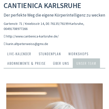
CANTIENICA KARLSRUHE
Der perfekte Weg die eigene Körperintelligenz zu wecken
Gartenstr. 71 / Kniebisstr 14, DE-76135/76199 Karlsruhe
,
00491708977266
http://www.cantienica-karlsruhe.de/
karin.altpeterweiss@gmx.de
LIVE-KALENDER
STUNDENPLAN
WORKSHOPS
ABONNEMENTE & PREISE
ÜBER UNS
UNSER TEAM