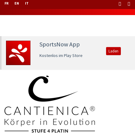
FR
EN
IT
SportsNow App
Laden
Kostenlos im Play Store